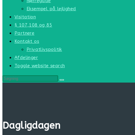
Nørregade
Eksempel på lejlighed
Visitation
§ 107,108 og 85
Partnere
Kontakt os
Privatlivspolitik
Afdelinger
Toggle website search
Dagligdagen