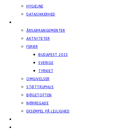
HYGIEJNE
DATASIKKERHED
FOTOS
ÅRSARRANGEMENTER
AKTIVITETER
FERIER
BUDAPEST 2013
SVERIGE
TYRKIET
OMGIVELSER
STØTTRUPHUS
BØGETOFTEN
NØRREGADE
EKSEMPEL PÅ LEJLIGHED
VISITATION
§ 107,108 OG 85