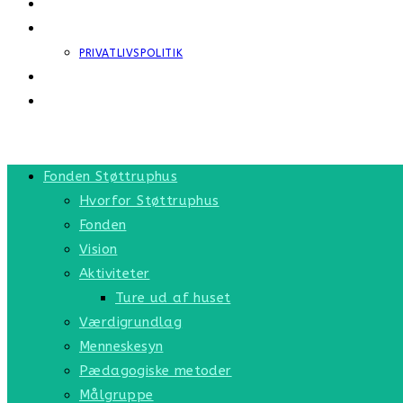
PARTNERE
KONTAKT OS
PRIVATLIVSPOLITIK
AFDELINGER
TOGGLE WEBSITE SEARCH
MENU
LUK
Fonden Støttruphus
Hvorfor ​Støttruphus
Fonden
Vision
Aktiviteter
Ture ud af huset
Værdigrundlag
Menneskesyn
Pædagogiske metoder
Målgruppe